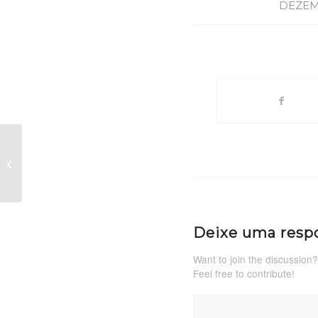
DEZEM
A CÁRIE É A
SEGUNDA DOENÇA
MAIS COMUM DO
MUNDO, VOCÊ
SABIA?
Deixe uma resp
Want to join the discussion?
Feel free to contribute!